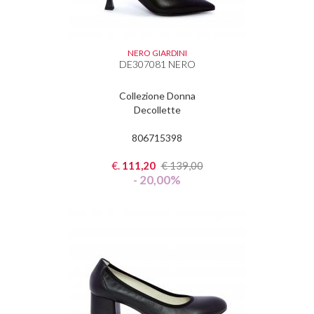
NERO GIARDINI
DE307081 NERO
Collezione Donna
Decollette
806715398
€.
111,20
€
139,00
- 20,00%