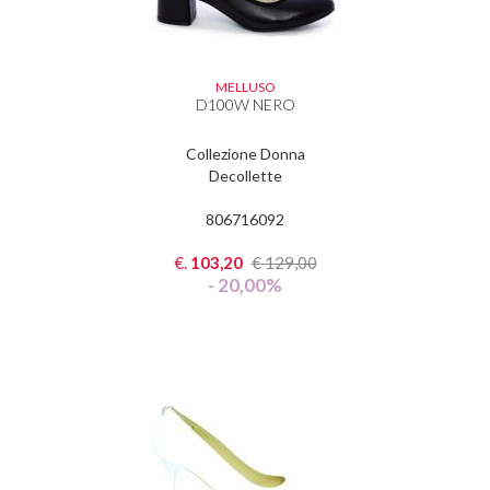
MELLUSO
D100W NERO
Collezione Donna
Decollette
806716092
€.
103,20
€
129,00
- 20,00%