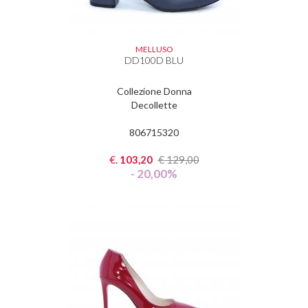
MELLUSO
DD100D BLU
Collezione Donna
Decollette
806715320
€.
103,20
€
129,00
- 20,00%