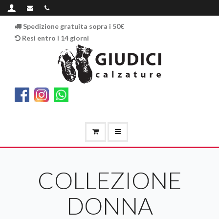
Spedizione gratuita sopra i 50€
Resi entro i 14 giorni
COLLEZIONE
DONNA