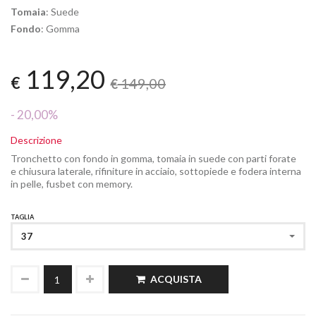
Tomaia
: Suede
Fondo
: Gomma
119,20
€
149,00
€
- 20,00%
Descrizione
Tronchetto con fondo in gomma, tomaia in suede con parti forate
e chiusura laterale, rifiniture in acciaio, sottopiede e fodera interna
in pelle, fusbet con memory.
TAGLIA
37
ACQUISTA