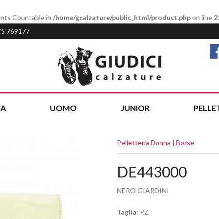
ments Countable in
/home/gcalzature/public_html/product.php
on line
2
75 769177
A
UOMO
JUNIOR
PELLE
Pelletteria Donna
|
Borse
DE443000
NERO GIARDINI
Taglia
: PZ