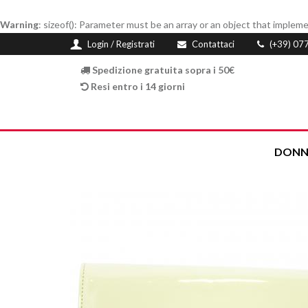
Warning
: sizeof(): Parameter must be an array or an object that imple
Login / Registrati
Contattaci
(+39) 07
Spedizione gratuita sopra i 50€
Resi entro i 14 giorni
DONN