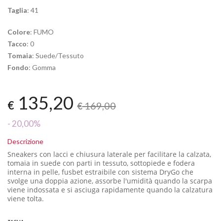
Taglia
: 41
Colore
: FUMO
Tacco
: 0
Tomaia
: Suede/Tessuto
Fondo
: Gomma
135,20
€
169,00
€
- 20,00%
Descrizione
Sneakers con lacci e chiusura laterale per facilitare la calzata,
tomaia in suede con parti in tessuto, sottopiede e fodera
interna in pelle, fusbet estraibile con sistema DryGo
che
svolge una doppia azione,
assorbe l'umidità quando la scarpa
viene indossata
e si asciuga rapidamente quando
la calzatura
viene tolta.