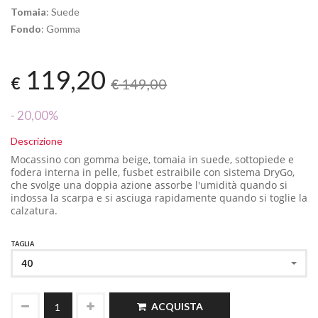
Tomaia
: Suede
Fondo
: Gomma
119,20
€
149,00
€
- 20,00%
Descrizione
Mocassino con gomma beige, tomaia in suede, sottopiede e
fodera interna in pelle, fusbet estraibile con sistema DryGo,
che svolge una doppia azione assorbe l'umidità quando si
indossa la scarpa e si asciuga rapidamente quando si toglie la
calzatura.
TAGLIA
40
ACQUISTA