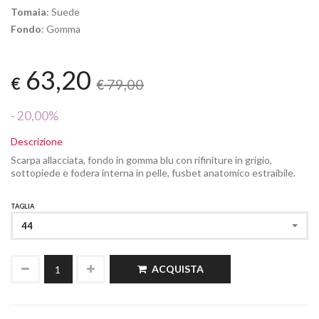
Tomaia
: Suede
Fondo
: Gomma
63,20
€
79,00
€
- 20,00%
Descrizione
Scarpa allacciata, fondo in gomma blu con rifiniture in grigio,
sottopiede e fodera interna in pelle, fusbet anatomico estraibile.
TAGLIA
44
ACQUISTA