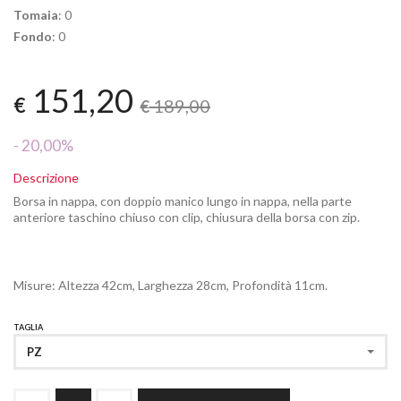
Tomaia
: 0
Fondo
: 0
151,20
€
189,00
€
- 20,00%
Descrizione
Borsa in nappa, con doppio manico lungo in nappa, nella parte
anteriore taschino chiuso con clip, chiusura della borsa con zip.
Misure: Altezza 42cm, Larghezza 28cm, Profondità 11cm.
TAGLIA
PZ