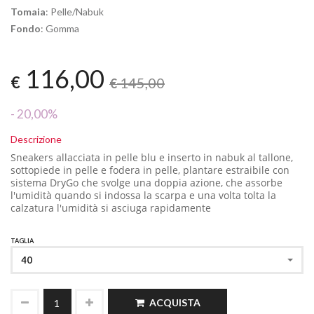
Tomaia
: Pelle/Nabuk
Fondo
: Gomma
116,00
€
145,00
€
- 20,00%
Descrizione
Sneakers allacciata in pelle blu e inserto in nabuk al tallone,
sottopiede in pelle e
fodera in pelle, plantare estraibile con
sistema DryGo che svolge una doppia azione, che assorbe
l'umidità quando si indossa la scarpa e una volta tolta la
calzatura l'umidità si as
ciuga rapidamente
TAGLIA
40
ACQUISTA