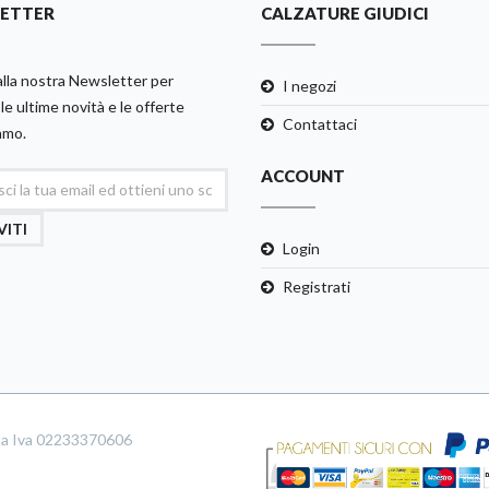
ETTER
CALZATURE GIUDICI
 alla nostra Newsletter per
I negozi
le ultime novità e le offerte
Contattaci
amo.
ACCOUNT
VITI
Login
Registrati
tita Iva 02233370606