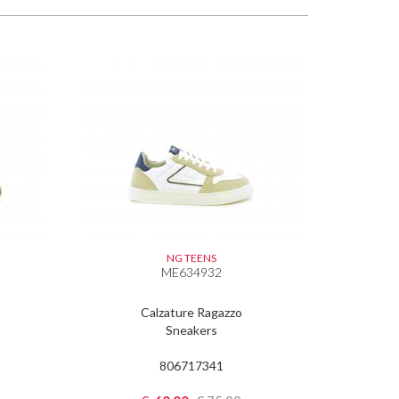
NG TEENS
ME634932
Calzature Ragazzo
Sneakers
806717341