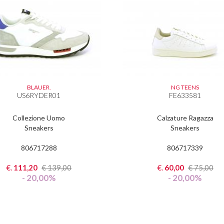
BLAUER.
NG TEENS
US6RYDER01
FE633581
Collezione Uomo
Calzature Ragazza
Sneakers
Sneakers
806717288
806717339
€.
111,20
€
139,00
€.
60,00
€
75,00
- 20,00%
- 20,00%