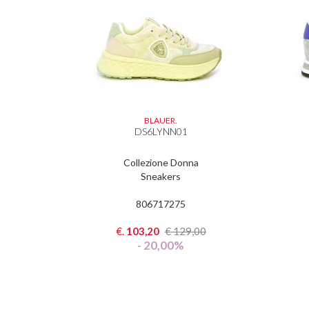
BLAUER.
DS6LYNN01
Collezione Donna
Sneakers
806717275
€.
103,20
€
129,00
- 20,00%