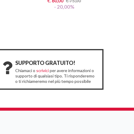
€.
60,00
€
75,00
- 20,00%
SUPPORTO GRATUITO!
Chiamaci o
scrivici
per avere informazioni o
supporto di qualsiasi tipo. Ti risponderemo
o ti richiameremo nel più tempo possibile