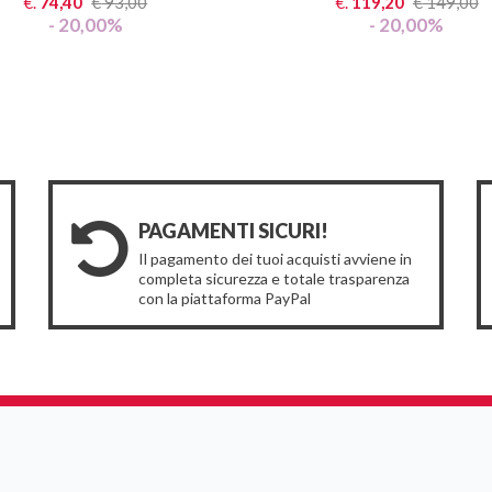
€.
74,40
€
93,00
€.
119,20
€
149,00
- 20,00%
- 20,00%
PAGAMENTI SICURI!
Il pagamento dei tuoi acquisti avviene in
completa sicurezza e totale trasparenza
con la piattaforma PayPal